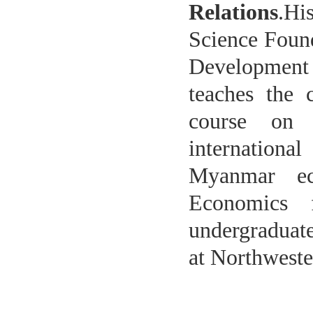
Relations
.Hi
Science Found
Development
teaches the 
course on 
internationa
Myanmar ec
Economics 
undergraduat
at Northweste