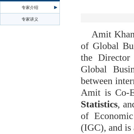
专家介绍
专家讲义
Amit Khandel
of Global Bu
the Director
Global Busin
between inter
Amit is Co-E
Statistics
, an
of Economic 
(IGC), and is